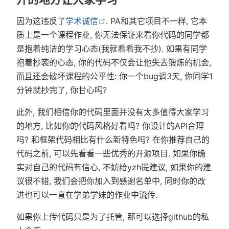
在新窗口中打开
因为这违反了
学术诚信
. PA和其它项目不一样, 它本
质上是一个课程作业, 你无法保证来看你代码的同学都
是抱着纯洁的学习心态(我就看看我不抄). 如果有同学
抱着抄袭的心态, 你的代码不仅会让他失去锻炼的机会,
而且还会破坏课程的公平性: 你一个bug调3天, 你同学1
分钟就抄完了, 你甘心吗?
此外, 我们相信你的代码里面并没有太多值得大家学习
的地方, 比如你的代码风格好看吗? 你设计的API合理
吗? 和框架代码相比有什么新特色吗? 在你推荐自己的
代码之前, 可以先看看一些优秀的开源项目. 如果你确
实对自己的代码有信心, 不妨给yzh提建议, 如果你的建
议很不错, 我们会把你加入到感谢名单中, 同时你的改
进也可以一直在学弟学妹的作业中流传.
如果你上传代码只是为了托管, 那可以选择github的私