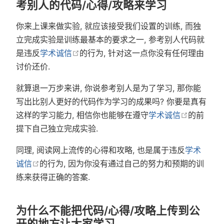
考别人的代码/心得/攻略来学习
你来上课来做实验, 就应该接受我们设置的训练, 而独
立完成实验是训练最基本的要求之一, 参考别人代码就
在新窗口中打开
是违反
学术诚信
的行为, 针对这一点你没有任何理由
讨价还价.
就算退一万步来讲, 你说参考别人是为了学习, 那你能
写出比别人更好的代码作为学习的成果吗? 你要是真有
在新窗口
这样的学习能力, 相信你也能够在遵守
学术诚信
的前
提下自己独立完成实验.
同理, 阅读网上流传的心得和攻略, 也是属于违反
学术
在新窗口中打开
诚信
的行为, 因为你没有通过自己的努力和预期的训
练来获得正确的答案.
为什么不能把代码/心得/攻略上传到公
开的地方让大家学习