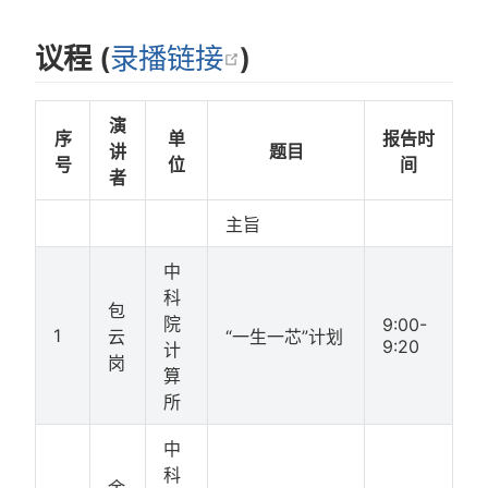
在新窗口中打开
议程 (
录播链接
)
演
序
单
报告时
讲
题目
号
位
间
者
主旨
中
科
包
院
9:00-
1
云
“一生一芯”计划
9:20
计
岗
算
所
中
科
余