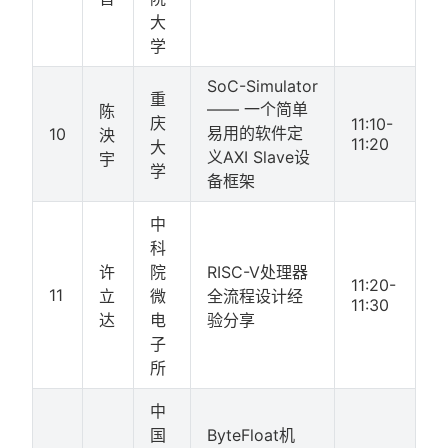
大
学
SoC-Simulator
重
—— 一个简单
陈
庆
11:10-
易用的软件定
10
泱
11:20
大
义AXI Slave设
宇
学
备框架
中
科
许
院
RISC-V处理器
11:20-
11
立
微
全流程设计经
11:30
达
电
验分享
子
所
中
国
ByteFloat机