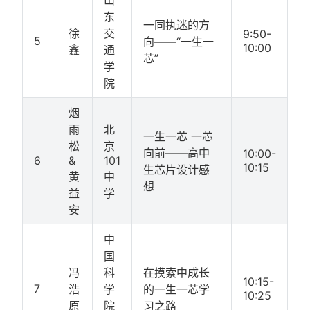
东
一同执迷的方
徐
交
9:50-
5
向——“一生一
10:00
鑫
通
芯”
学
院
烟
雨
北
一生一芯 一芯
松
京
向前——高中
10:00-
6
&
101
10:15
生芯片设计感
黄
中
想
益
学
安
中
国
冯
科
在摸索中成长
10:15-
7
浩
学
的一生一芯学
10:25
原
院
习之路