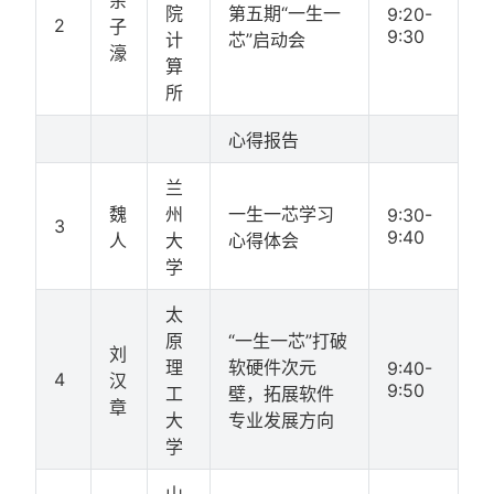
院
第五期“一生一
9:20-
2
子
9:30
计
芯”启动会
濠
算
所
心得报告
兰
魏
州
一生一芯学习
9:30-
3
9:40
人
大
心得体会
学
太
原
“一生一芯”打破
刘
理
软硬件次元
9:40-
4
汉
9:50
工
壁，拓展软件
章
大
专业发展方向
学
山