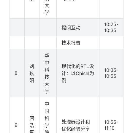
大
学
10:25-
提问互动
10:35
技术报告
华
中
刘
现代化的RTL设
科
10:35-
8
玖
计：以Chisel为
10:55
技
阳
例
大
学
中
国
唐
科
处理器设计和
10:55-
9
浩
学
11:10
优化经验分享
晋
院