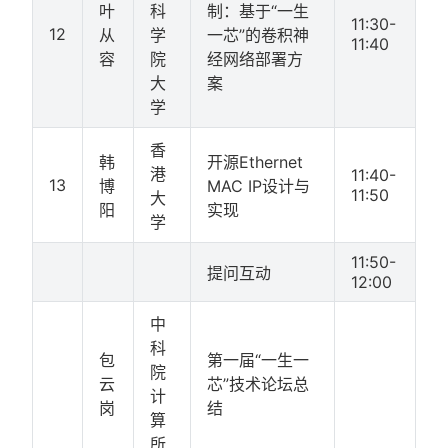
叶
科
制：基于“一生
11:30-
12
从
学
一芯”的卷积神
11:40
容
院
经网络部署方
大
案
学
香
韩
开源Ethernet
港
11:40-
13
博
MAC IP设计与
11:50
大
阳
实现
学
11:50-
提问互动
12:00
中
科
包
第一届“一生一
院
云
芯”技术论坛总
计
岗
结
算
所