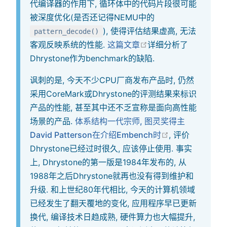
代编译器的作用下, 循环体中的代码片段很可能
被深度优化(是否还记得NEMU中的
), 使得评估结果虚高, 无法
pattern_decode()
在新窗口中打开
客观反映系统的性能.
这篇文章
详细分析了
Dhrystone作为benchmark的缺陷.
讽刺的是, 今天不少CPU厂商发布产品时, 仍然
采用CoreMark或Dhrystone的评测结果来标识
产品的性能, 甚至其中还不乏宣称是面向高性能
场景的产品.
体系结构一代宗师, 图灵奖得主
在新窗口中打开
David Patterson在介绍Embench时
, 评价
Dhrystone已经过时很久, 应该停止使用. 事实
上, Dhrystone的第一版是1984年发布的, 从
1988年之后Dhrystone就再也没有得到维护和
升级. 和上世纪80年代相比, 今天的计算机领域
已经发生了翻天覆地的变化, 应用程序早已更新
换代, 编译技术日趋成熟, 硬件算力也大幅提升,