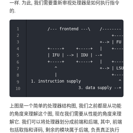
一样. 为此, 我们需要重新审视处理器是如何执行指令
的.
       /--- frontend ---\    /-------- back
                                  +-----+ <
                             +--> | FU  | -
       +-----+     +-----+   |    +-----+  
       | IFU | --> | IDU | --+             
       +-----+     +-----+   |    +-----+  
          ^                  +--> | LSU | -
          |                       +-----+

1. instruction supply                ^

上图是一个简单的处理器结构图, 我们之前都是从功能
的角度来理解这个图, 现在我们需要从性能的角度来理
解它. 我们可以将处理器划分成前端和后端, 其中, 前端
包括取指和译码, 剩余的模块属于后端, 负责真正执行