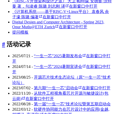
《RISC-V开放架构设计之道》 大卫·帕特森 安德鲁·沃特
曼 著，勾凌睿 陈璐 刘志刚 译
在新窗口中打开
《计算机系统——基于RISC-V+Linux平台》 袁春风 余
子濠 陈璐 编著
在新窗口中打开
Digital Design and Computer Architecture - Spring 2023,
Onur Mutlu@ETH Zurich
在新窗口中打开
提问模板
#
活动记录
2025/07/21 -
“一生一芯”2025暑期发布会
在新窗口中打
开
2024/07/14 -
“一生一芯”2024暑期宣讲会
在新窗口中打
开
2023/08/25 -
开源芯片技术生态论坛（原“一生一芯”技术
论坛）
2023/07/02 -
第六期“一生一芯”启动会
在新窗口中打开
2022/11/20 -
从软件工程视角看芯片开源与敏捷设计(包
云岗)
在新窗口中打开
2022/08/28 -
第一届“一生一芯”技术论坛暨第五期启动会
2022/03/12 -
软硬件协同能力在芯片设计中的应用(金越,