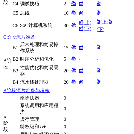
段
📚
🎬
C4
调试技巧
2
📰
📚
🎬
C5
总线
10
📰
🎬(上)
🎬
📰(上)
📚
SoC计算机系统
C6
30
📰(下)
(下)
C阶段流片准备
异常处理和简易操
📚
🎬
B1
15
📰
作系统
📚
B2
时序分析和优化
5
-
-
B阶
段
性能优化和简易缓
📚
🎬
B3
20
📰
存
📚
🎬
B4
流水线处理器
20
📰
B阶段流片准备与考核
乘除法器
0
系统调用和应用程
0
序
A
虚存管理
0
阶
特权级和xv6
0
段