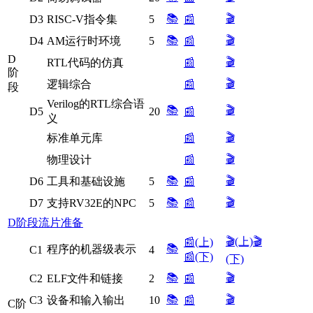
📚
🎬
D3
RISC-V指令集
5
📰
📚
🎬
D4
AM运行时环境
5
📰
D
🎬
RTL代码的仿真
📰
阶
🎬
逻辑综合
📰
段
Verilog的RTL综合语
📚
🎬
D5
20
📰
义
🎬
标准单元库
📰
🎬
物理设计
📰
📚
🎬
D6
工具和基础设施
5
📰
📚
🎬
D7
支持RV32E的NPC
5
📰
D阶段流片准备
🎬(上)
🎬
📰(上)
📚
程序的机器级表示
C1
4
📰(下)
(下)
📚
🎬
C2
ELF文件和链接
2
📰
📚
🎬
C3
设备和输入输出
10
📰
C阶