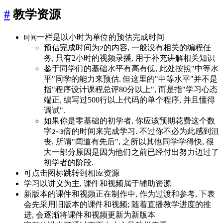
#
教学资源
一栏是以小时为单位的预估完成时间
时间
预估完成时间为
的内容, 一般没有相关的编程任
2
务, 只有2小时的视频录播, 用于补充讲解相关知识
鉴于同学们的基础水平有高有低, 此处按照"中等水
平"同学的能力来预估. 但这里的"中等水平"并不是
指"程序设计课程总评80分以上", 而是指"学习心态
端正, 编写过500行以上代码的单个程序, 并且懂得
调试".
如果你是零基础的初学者, 你应该预期花费这个数
字
倍的时间来完成学习. 不过你不必为此感到沮
2~3
丧, 所谓"闻道有先后", 之所以其他同学学得快, 很
大一部分原因是因为他们之前已经付出努力迈过了
初学者的阶段.
可点击图标跳转到相应资源
学习以讲义为主, 课件和视频属于辅助资源
新版本的课件和视频正在制作中, 作为过渡和参考, 下表
会先采用旧版本的课件和视频; 随着直播教学进度的推
进, 会逐渐将课件和视频更新为新版本