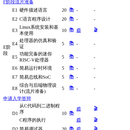
F阶段流片准备
📚
E1
硬件描述语言
20
-
-
📚
E2
C语言程序设计
20
-
-
Linux系统安装和基
📚
🎬
E3
10
📰
本使用
处理器的仿真和验
📚
E4
5
-
-
证
E阶
段
功能完备的迷你
📚
E5
5
-
-
RISC-V处理器
📚
E6
简易运行时环境
5
-
-
📚
E7
简易总线和SoC
5
-
-
综合与后端物理设
📚
E8
5
-
-
计(流片准备)
申请入学答辩
从C代码到二进制程
🎬
📰
序
📚
D1
10
🎬
C程序的执行
📰
📚
🎬
D2
简易调试器
20
📰