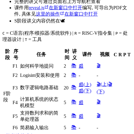
完整的讲义可通过页面右上方导航栏查看
课件用
reveal.js
在新窗口中打开
编写, 可导出为PDF文
件, 具体见
这里的操作
在新窗口中打开
S阶段讲义内容仍然在🕊
= C语言(程序/模拟器/系统软件) |
= RISC-V指令集 |
= 处
C
R
P
理器设计 |
= 工具
T
阶
序
时
讲
任务
课件
视频
C
R
P
T
段
号
间
义
📚
🎬
F1
如何科学地提问
2
📰
📚
F2
Logisim安装和使用
2
-
-
🎬(上)
🎬
📰(上)
📚
数字逻辑电路基础
F3
20
📰(下)
(下)
F阶
计算机系统的状态
段
📚
🎬
F4
5
📰
机模型
支持数列求和的简
📚
🎬
F5
5
📰
单处理器
📚
F6
简易输入输出
5
-
-