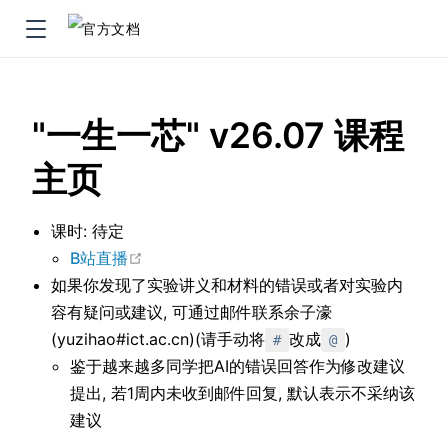
"一生一芯" v26.07 课程
主页
课时: 待定
在新窗口中打开
B站直播
如果你发现了实验讲义和材料的错误或者对实验内
容有疑问或建议, 可通过邮件联系余子濠
(yuzihao#ict.ac.cn)(请手动将
改成
)
#
@
鉴于越来越多同学把AI的错误回答作为修改建议
提出, 若1周内未收到邮件回复, 默认表示不采纳该
建议