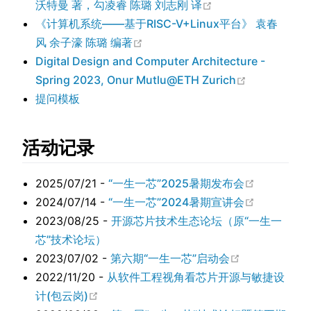
在新窗口中打开
沃特曼 著，勾凌睿 陈璐 刘志刚 译
《计算机系统——基于RISC-V+Linux平台》 袁春
在新窗口中打开
风 余子濠 陈璐 编著
Digital Design and Computer Architecture -
在新窗口中
Spring 2023, Onur Mutlu@ETH Zurich
提问模板
活动记录
在新窗口中
2025/07/21 -
“一生一芯”2025暑期发布会
在新窗口中
2024/07/14 -
“一生一芯”2024暑期宣讲会
2023/08/25 -
开源芯片技术生态论坛（原“一生一
芯”技术论坛）
在新窗口中打
2023/07/02 -
第六期“一生一芯”启动会
2022/11/20 -
从软件工程视角看芯片开源与敏捷设
在新窗口中打开
计(包云岗)