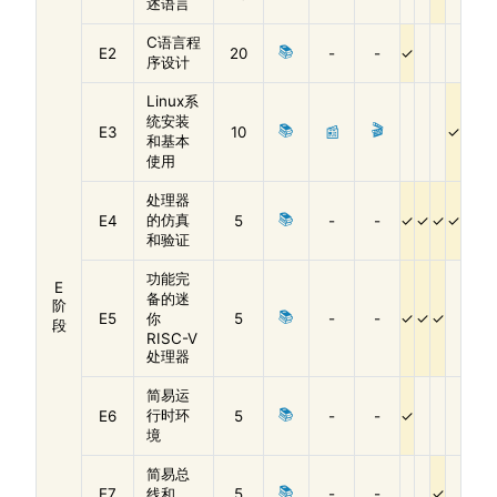
述语言
C语言程
📚
E2
20
-
-
序设计
Linux系
统安装
📚
🎬
E3
10
📰
和基本
使用
处理器
📚
的仿真
E4
5
-
-
和验证
功能完
E
备的迷
阶
📚
E5
你
5
-
-
段
RISC-V
处理器
简易运
📚
行时环
E6
5
-
-
境
简易总
📚
E7
线和
5
-
-