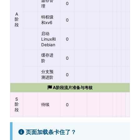
虚存管
0
理
A
特权级
阶
0
和xv6
段
启动
Linux和
0
Debian
缓存进
0
阶
分支预
0
测进阶
A阶段流片准备与考核
S
阶
待续
0
段
页面加载条卡住了？