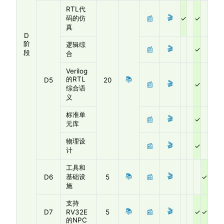
RTL代
🎬
码的仿
📰
真
D
阶
逻辑综
🎬
📰
段
合
Verilog
的RTL
📚
D5
20
🎬
📰
综合语
义
标准单
🎬
📰
元库
物理设
🎬
📰
计
工具和
📚
🎬
基础设
D6
5
📰
施
支持
📚
🎬
D7
RV32E
5
📰
的NPC