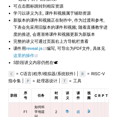
可点击图标跳转到相应资源
学习以讲义为主, 课件和视频属于辅助资源
新版本的课件和视频正在制作中, 作为过渡和参考,
下表会先采用旧版本的课件和视频; 随着直播教学进
度的推进, 会逐渐将课件和视频更新为新版本
完整的讲义可通过页面右上方导航栏查看
在新窗口中打开
课件用
reveal.js
编写, 可导出为PDF文件, 具体见
在新窗口中打开
这里的操作
S阶段讲义内容仍然在🕊
= C语言(程序/模拟器/系统软件) |
= RISC-V
C
R
指令集 |
= 处理器设计 |
= 工具
P
T
序
时
讲
课
视
阶段
任务
C
R
P
T
号
间
义
件
频
如何科
📚
🎬
学地提
F1
2
📰
问