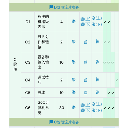
D阶段流片准备
程序的
🎬(上)
📰(上)
📚
机器级
C1
4
📰(下)
🎬(下)
表示
ELF文
📚
🎬
件和链
C2
2
📰
接
设备和
C
📚
🎬
输入输
C3
10
📰
阶
出
段
调试技
📚
🎬
C4
2
📰
巧
📚
🎬
总线
C5
10
📰
SoC计
🎬(上)
📰(上)
📚
算机系
C6
30
📰(下)
🎬(下)
统
C阶段流片准备