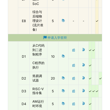
SoC
综合与
后端物
📚
理设计
E8
5
-
-
(流片准
备)
申请入学答辩
从C代码
🎬
到二进
📰
制程序
📚
D1
10
C程序的
🎬
📰
执行
简易调
📚
🎬
D2
20
📰
试器
RISC-V
📚
🎬
D3
5
📰
指令集
AM运行
📚
🎬
D4
5
📰
时环境