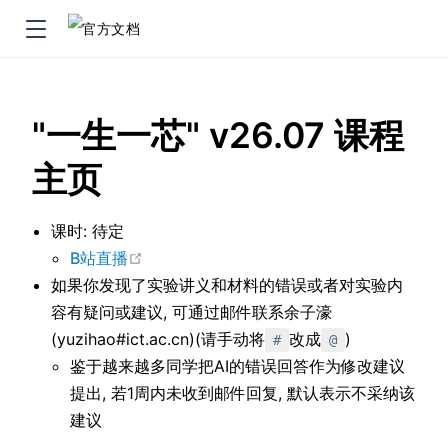
"一生一芯" v26.07 课程
主页
课时: 待定
在新窗口中打开
B站直播
如果你发现了实验讲义和材料的错误或者对实验内
容有疑问或建议, 可通过邮件联系余子濠
(yuzihao#ict.ac.cn)(请手动将
改成
)
#
@
鉴于越来越多同学把AI的错误回答作为修改建议
提出, 若1周内未收到邮件回复, 默认表示不采纳该
建议