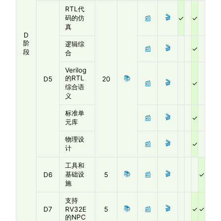
RTL代
🎬
码的仿
📰
真
D
阶
逻辑综
🎬
📰
段
合
Verilog
的RTL
📚
D5
20
🎬
📰
综合语
义
标准单
🎬
📰
元库
物理设
🎬
📰
计
工具和
📚
🎬
基础设
D6
5
📰
施
支持
📚
🎬
D7
RV32E
5
📰
的NPC