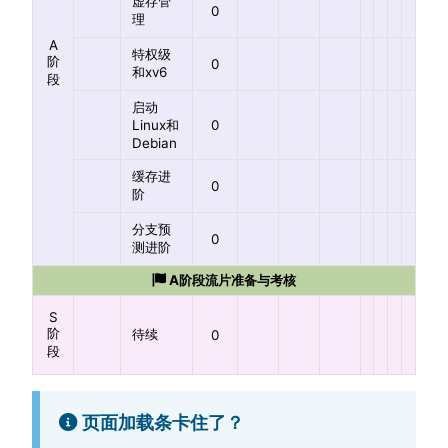
虚存管
0
理
A
特权级
阶
0
和xv6
段
启动
Linux和
0
Debian
缓存进
0
阶
分支预
0
测进阶
A阶段流片准备与考核
S
阶
待续
0
段
页面加载条卡住了？