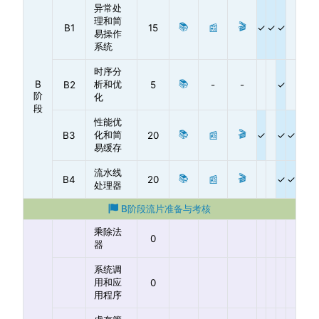
异常处
理和简
📚
🎬
B1
15
📰
易操作
系统
时序分
📚
B
析和优
B2
5
-
-
阶
化
段
性能优
📚
🎬
化和简
B3
20
📰
易缓存
流水线
📚
🎬
B4
20
📰
处理器
B阶段流片准备与考核
乘除法
0
器
系统调
用和应
0
用程序