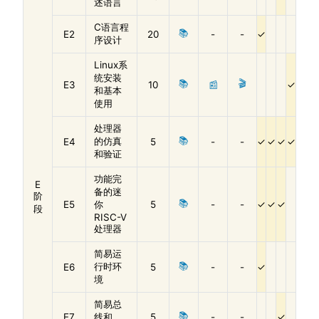
述语言
C语言程
📚
E2
20
-
-
序设计
Linux系
统安装
📚
🎬
E3
10
📰
和基本
使用
处理器
📚
的仿真
E4
5
-
-
和验证
功能完
E
备的迷
阶
📚
E5
你
5
-
-
段
RISC-V
处理器
简易运
📚
行时环
E6
5
-
-
境
简易总
📚
E7
线和
5
-
-