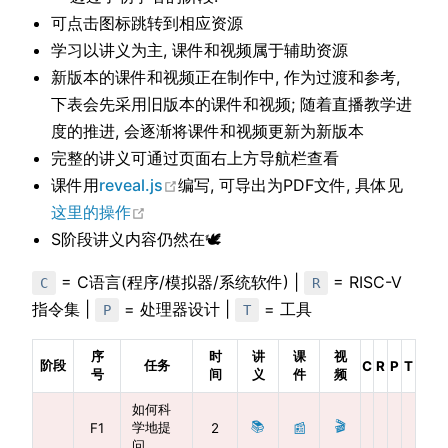
可点击图标跳转到相应资源
学习以讲义为主, 课件和视频属于辅助资源
新版本的课件和视频正在制作中, 作为过渡和参考,
下表会先采用旧版本的课件和视频; 随着直播教学进
度的推进, 会逐渐将课件和视频更新为新版本
完整的讲义可通过页面右上方导航栏查看
在新窗口中打开
课件用
reveal.js
编写, 可导出为PDF文件, 具体见
在新窗口中打开
这里的操作
S阶段讲义内容仍然在🕊
= C语言(程序/模拟器/系统软件) |
= RISC-V
C
R
指令集 |
= 处理器设计 |
= 工具
P
T
序
时
讲
课
视
阶段
任务
C
R
P
T
号
间
义
件
频
如何科
📚
🎬
学地提
F1
2
📰
问