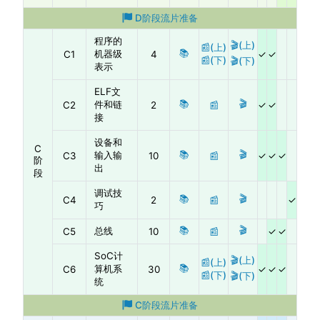
D阶段流片准备
程序的
🎬(上)
📰(上)
📚
机器级
C1
4
📰(下)
🎬(下)
表示
ELF文
📚
🎬
件和链
C2
2
📰
接
设备和
C
📚
🎬
输入输
C3
10
📰
阶
出
段
调试技
📚
🎬
C4
2
📰
巧
📚
🎬
总线
C5
10
📰
SoC计
🎬(上)
📰(上)
📚
算机系
C6
30
📰(下)
🎬(下)
统
C阶段流片准备