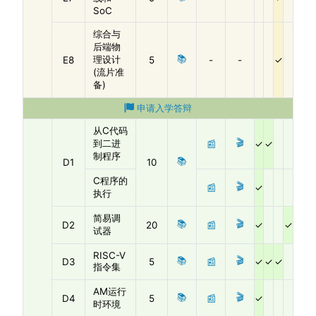
SoC
综合与
后端物
📚
理设计
E8
5
-
-
(流片准
备)
申请入学答辩
从C代码
🎬
到二进
📰
制程序
📚
D1
10
C程序的
🎬
📰
执行
简易调
📚
🎬
D2
20
📰
试器
RISC-V
📚
🎬
D3
5
📰
指令集
AM运行
📚
🎬
D4
5
📰
时环境