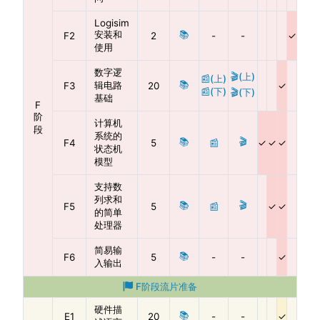
Logisim
安装和
📚
F2
2
-
-
使用
数字逻
🎬(上)
📰(上)
📚
辑电路
F3
20
📰(下)
🎬(下)
基础
F
阶
计算机
段
系统的
📚
🎬
F4
5
📰
状态机
模型
支持数
列求和
📚
🎬
F5
5
📰
的简单
处理器
简易输
📚
F6
5
-
-
入输出
F阶段流片准备
硬件描
📚
E1
20
-
-