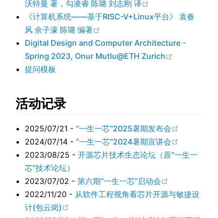
在新窗口中打开
沃特曼 著，勾凌睿 陈璐 刘志刚 译
《计算机系统——基于RISC-V+Linux平台》 袁春
在新窗口中打开
风 余子濠 陈璐 编著
Digital Design and Computer Architecture -
在新窗口中
Spring 2023, Onur Mutlu@ETH Zurich
提问模板
活动记录
在新窗口中
2025/07/21 -
“一生一芯”2025暑期发布会
在新窗口中
2024/07/14 -
“一生一芯”2024暑期宣讲会
2023/08/25 -
开源芯片技术生态论坛（原“一生一
芯”技术论坛）
在新窗口中打
2023/07/02 -
第六期“一生一芯”启动会
2022/11/20 -
从软件工程视角看芯片开源与敏捷设
在新窗口中打开
计(包云岗)